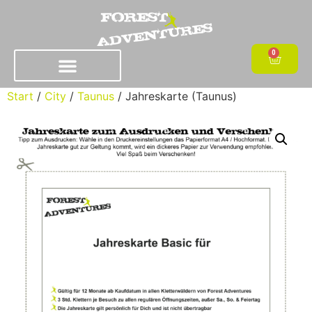
0
Start
/
City
/
Taunus
/ Jahreskarte (Taunus)